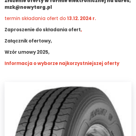
Złożenie oferty w formie elektronicznej na adres;
mzk@nowytarg.pl
termin składania ofert do
13.12. 2024 r.
Zaproszenie do składania ofert
,
Załącznik ofertowy,
Wzór umowy 2025,
Informacja o wyborze najkorzystniejszej oferty