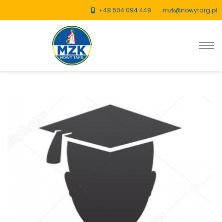
+48 504 094 448
mzk@nowytarg.pl