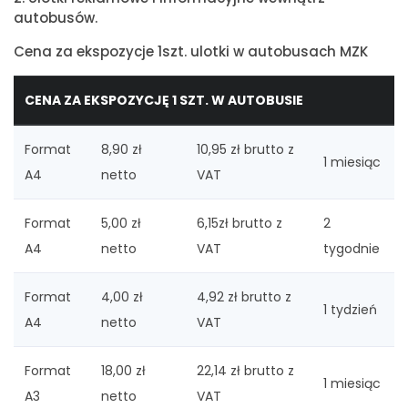
autobusów.
Cena za ekspozycje 1szt. ulotki w autobusach MZK
CENA ZA EKSPOZYCJĘ 1 SZT. W AUTOBUSIE
Format
8,90 zł
10,95 zł brutto z
1 miesiąc
A4
netto
VAT
Format
5,00 zł
6,15zł brutto z
2
A4
netto
VAT
tygodnie
Format
4,00 zł
4,92 zł brutto z
1 tydzień
A4
netto
VAT
Format
18,00 zł
22,14 zł brutto z
1 miesiąc
A3
netto
VAT