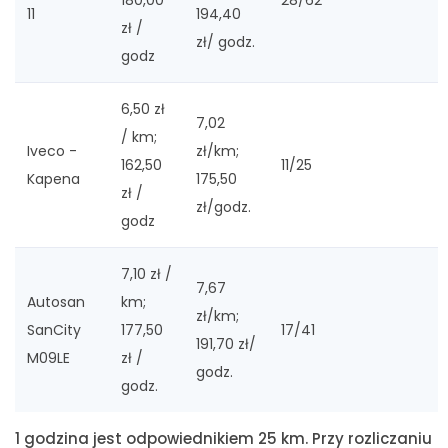
180,00
28/62
11
194,40
zł /
zł/ godz.
godz
6,50 zł
7,02
/ km;
Iveco -
zł/km;
162,50
11/25
Kapena
175,50
zł /
zł/godz.
godz
7,10 zł /
7,67
Autosan
km;
zł/km;
SanCity
177,50
17/41
191,70 zł/
M09LE
zł /
godz.
godz.
1 godzina jest odpowiednikiem 25 km. Przy rozliczaniu