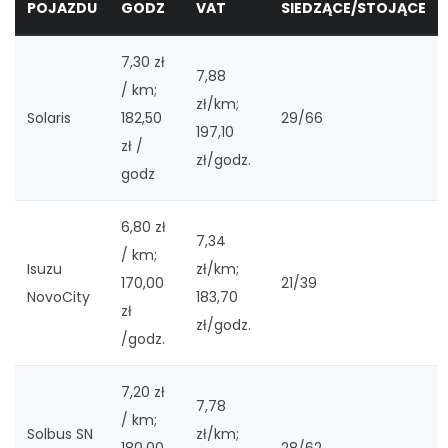
POJAZDU
GODZ
VAT
SIEDZĄCE/STOJĄCE
7,30 zł
7,88
/ km;
zł/km;
Solaris
182,50
29/66
197,10
zł /
zł/godz.
godz
6,80 zł
7,34
/ km;
Isuzu
zł/km;
170,00
21/39
NovoCity
183,70
zł
zł/godz.
/godz.
7,20 zł
7,78
/ km;
Solbus SN
zł/km;