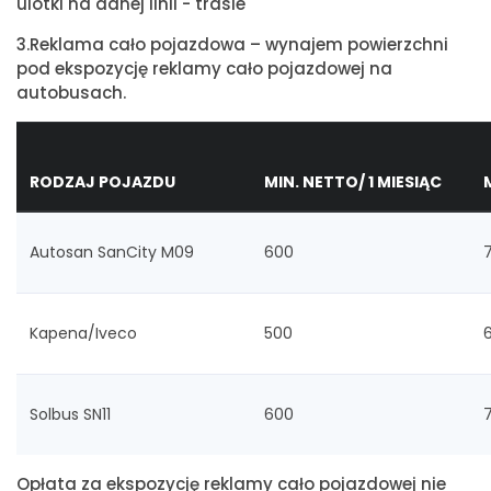
ulotki na danej linii - trasie
3.Reklama cało pojazdowa – wynajem powierzchni
pod ekspozycję reklamy cało pojazdowej na
autobusach.
RODZAJ POJAZDU
MIN. NETTO/ 1 MIESIĄC
Autosan SanCity M09
600
Kapena/Iveco
500
6
Solbus SN11
600
Opłata za ekspozycję reklamy cało pojazdowej nie