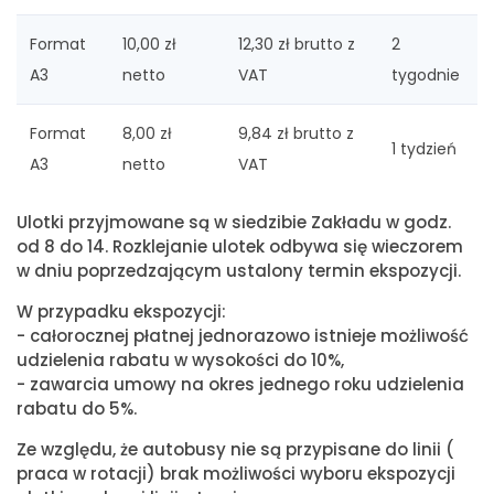
Format
10,00 zł
12,30 zł brutto z
2
A3
netto
VAT
tygodnie
Format
8,00 zł
9,84 zł brutto z
1 tydzień
A3
netto
VAT
Ulotki przyjmowane są w siedzibie Zakładu w godz.
od 8 do 14. Rozklejanie ulotek odbywa się wieczorem
w dniu poprzedzającym ustalony termin ekspozycji.
W przypadku ekspozycji:
- całorocznej płatnej jednorazowo istnieje możliwość
udzielenia rabatu w wysokości do 10%,
- zawarcia umowy na okres jednego roku udzielenia
rabatu do 5%.
Ze względu, że autobusy nie są przypisane do linii (
praca w rotacji) brak możliwości wyboru ekspozycji